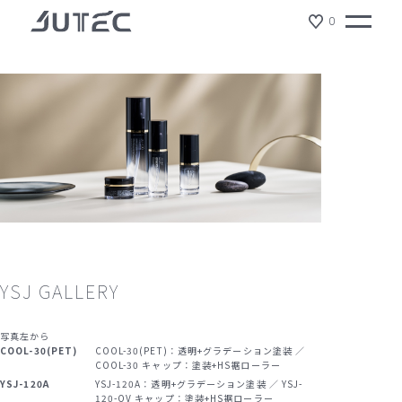
0
TOP
製品情報
イメージギャラリー
YSJ ギャラリー
製品情報
会社情報
サスティナビリティ
ジュテックの特徴
ショールーム
YSJ GALLERY
NEWS
写真左から
COOL-30(PET)
COOL-30(PET)：透明+グラデーション塗装 ／
リクルート
COOL-30 キャップ：塗装+HS裾ローラー
YSJ-120A
YSJ-120A：透明+グラデーション塗装 ／ YSJ-
120-OV キャップ：塗装+HS裾ローラー