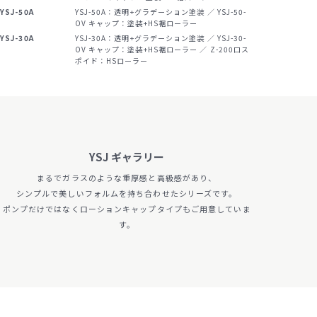
YSJ-50A
YSJ-50A：透明+グラデーション塗装 ／ YSJ-50-
OV キャップ：塗装+HS裾ローラー
YSJ-30A
YSJ-30A：透明+グラデーション塗装 ／ YSJ-30-
サンプル請求候補リスト
OV キャップ：塗装+HS裾ローラー ／ Z-200口ス
ポイド：HSローラー
製品検索
お問い合わせ
サンプル請求
YSJ ギャラリー
まるでガラスのような重厚感と高級感があり、
シンプルで美しいフォルムを持ち合わせたシリーズです。
ポンプだけではなくローションキャップタイプもご用意していま
す。
プライバシーポリ
セキュリティポリ
シー
シー