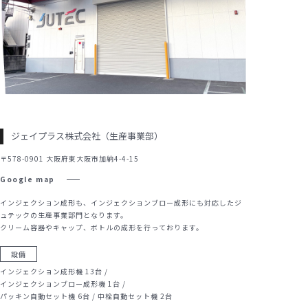
ジェイプラス株式会社（生産事業部）
〒578-0901 大阪府東大阪市加納4-4-15
Google map
インジェクション成形も、インジェクションブロー成形にも対応した
ジ
ュテックの生産事業部門となります。
クリーム容器やキャップ、ボトルの成形を行っております。
設備
インジェクション成形機 13台 /
インジェクションブロー成形機 1台 /
パッキン自動セット機 6台 / 中栓自動セット機 2台