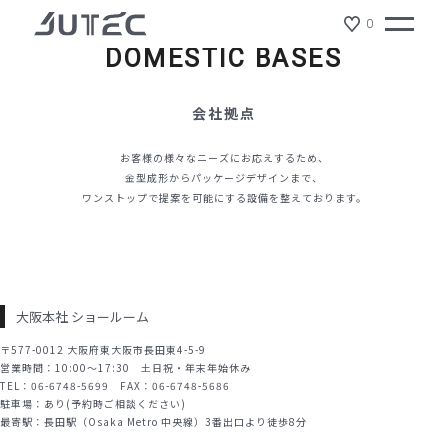
0
TOP
会社情報
会社拠点
DOMESTIC BASES
製品情報
会社拠点
会社情報
お客様の様々なニーズにお応えするため、
金型成形からパッケージデザインまで、
ワンストップで提案を可能にする設備を整えております。
サスティナビリティ
ジュテックの特徴
ショールーム
大阪本社 ショールーム
〒577-0012 大阪府東大阪市長田東4-5-9
NEWS
営業時間：10:00～17:30 土日祝・年末年始休み
TEL：06-6748-5699 FAX：06-6748-5686
駐車場：あり(予約時ご相談ください)
リクルート
最寄駅：
長田駅（Osaka Metro 中央線）3番出口より徒歩8分