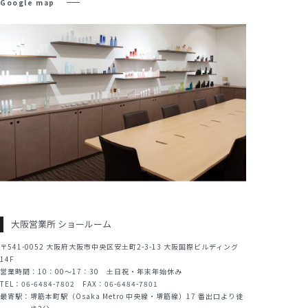
Google map
サンプル請求候補リスト
製品検索
お問い合わせ
サンプル請求
大阪営業所 ショールーム
プライバシーポリ
セキュリティポリ
シー
シー
〒541-0052 大阪府大阪市中央区安土町2-3-13 大阪国際ビルディング
14F
営業時間：10：00～17：30 土日祝・年末年始休み
TEL：06-6484-7802 FAX：06-6484-7801
最寄駅：
堺筋本町駅（Osaka Metro 中央線・堺筋線）17 番出口より徒