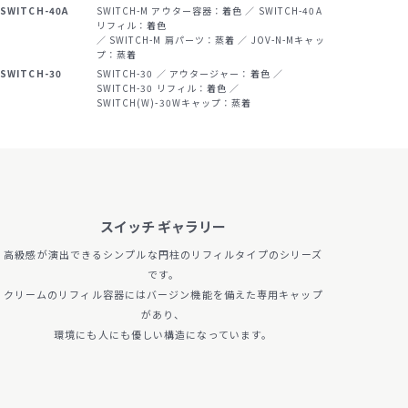
SWITCH-40A
SWITCH-M アウター容器：着色 ／ SWITCH-40A
リフィル：着色
／ SWITCH-M 肩パーツ：蒸着 ／ JOV-N-Mキャッ
サンプル請求候補リスト
プ：蒸着
SWITCH-30
SWITCH-30 ／ アウタージャー：着色 ／
SWITCH-30 リフィル：着色 ／
製品検索
SWITCH(W)-30Wキャップ：蒸着
お問い合わせ
サンプル請求
スイッチ ギャラリー
高級感が演出できるシンプルな円柱のリフィルタイプのシリーズ
です。
クリームのリフィル容器にはバージン機能を備えた専用キャップ
プライバシーポリ
セキュリティポリ
シー
シー
があり、
環境にも人にも優しい構造になっています。