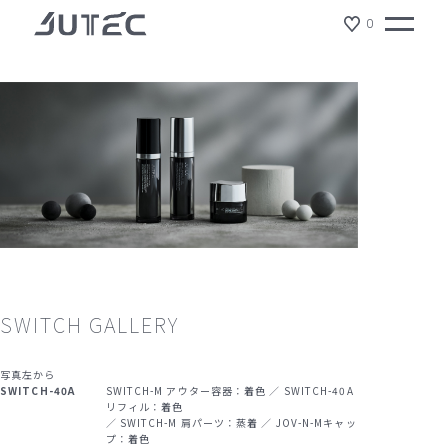
0
TOP
製品情報
イメージギャラリー
SWITCH ギャラリー
製品情報
会社情報
サスティナビリティ
ジュテックの特徴
ショールーム
SWITCH GALLERY
NEWS
写真左から
SWITCH-40A
SWITCH-M アウター容器：着色 ／ SWITCH-40A
リクルート
リフィル：着色
／ SWITCH-M 肩パーツ：蒸着 ／ JOV-N-Mキャッ
プ：着色