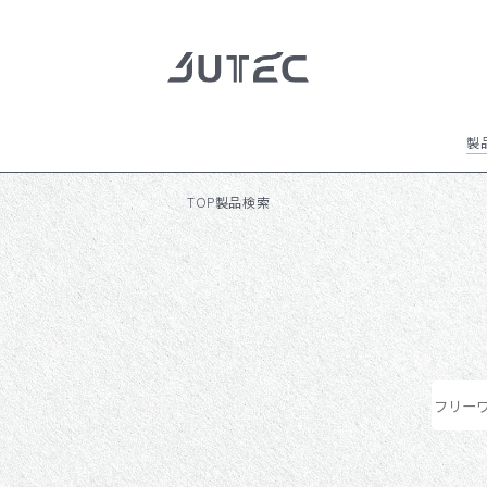
製
製品情報
全ての製品
TOP
製品検索
製品情報
会社情報
ジュテックの特徴
NEWS
イメージギャラリー
加飾方法のご紹介
会社情報
会社概要 / 沿革
会社拠点
サスティナビリティ