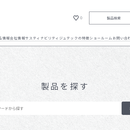
製品検索
0
品情報
会社情報
サスティナビリティ
ジュテックの特徴
ショールーム
お問い合
ショールーム
材質について / 成形方法につい
て
全ての製品
材質について / 成形方法について
会社概要 / 沿革
納品フロー
新製品
お知らせ
代表メッセージ
イメージギャラリー
カタログダウンロード
カタログダウンロード
会社拠点
製品情報
加飾方法のご紹介
製品を探す
NEWS
代表メッセージ
新製品
製品情報
リクルート