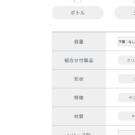
ボトル
容量
組合せ付属品
クリ
形状
特徴
サ
材質
P
シリーズ別