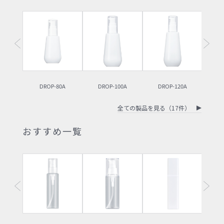
DROP-80A
DROP-100A
DROP-120A
D
全ての製品を見る（17件）
おすすめ一覧