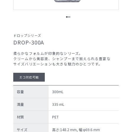
サンプル請求候補リスト
製品検索
ドロップシリーズ
DROP-300A
お問い合わせ
柔らかなフォルムが印象的なシリーズ。
クリームから美容液、シャンプーまで揃えられる豊富な
サンプル請求
サイズバリエーションも大きな魅力のひとつです。
エコ対応可能
容量
300mL
プライバシーポリ
セキュリティポリ
シー
シー
満量
335 mL
材質
PET
サイズ
高さ:148.2 mm, 幅:φ69.6 mm