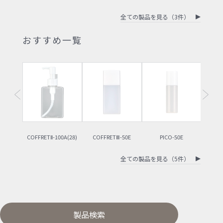
全ての製品を見る（3件）
おすすめ一覧
COFFRETⅡ-100A(28)
COFFRETⅢ-50E
PICO-50E
O
全ての製品を見る（5件）
製品検索