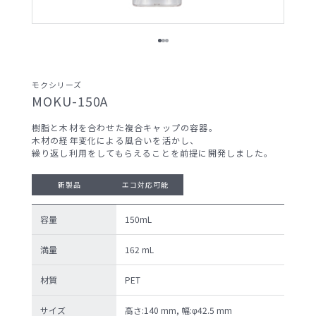
サンプル請求候補リスト
製品検索
モクシリーズ
MOKU-150A
お問い合わせ
樹脂と木材を合わせた複合キャップの容器。
木材の経年変化による風合いを活かし、
サンプル請求
繰り返し利用をしてもらえることを前提に開発しました。
新製品
エコ対応可能
容量
150mL
プライバシーポリ
セキュリティポリ
シー
シー
満量
162 mL
材質
PET
サイズ
高さ:140 mm, 幅:φ42.5 mm