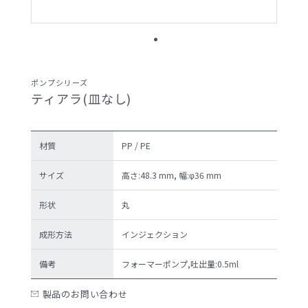
サンプル請求候補リスト
製品検索
ポンプシリーズ
ティアラ(皿なし)
お問い合わせ
サンプル請求
材質
PP / PE
サイズ
高さ:48.3 mm, 幅:φ36 mm
形状
丸
プライバシーポリ
セキュリティポリ
シー
シー
成形方法
インジェクション
備考
フォーマーポンプ,吐出量:0.5ml
製品のお問い合わせ