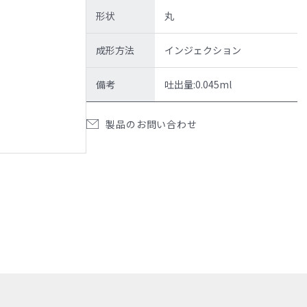
形状
丸
成形方法
インジェクション
サンプル請求候補リスト
製品検索
お問い合わ
備考
吐出量:0.045ml
製品のお問い合わせ