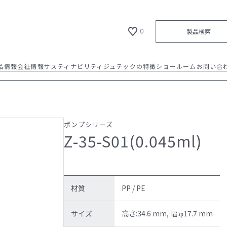
製品検索
0
品情報
会社情報
サスティナビリティ
ジュテックの特徴
ショールーム
お問い合
ショールーム
材質について / 成形方法につい
て
全ての製品
材質について / 成形方法について
会社概要 / 沿革
納品フロー
新製品
お知らせ
代表メッセージ
イメージギャラリー
カタログダウンロード
カタログダウンロード
会社拠点
製品情報
加飾方法のご紹介
ポンプシリーズ
Z-35-S01(0.045ml)
NEWS
代表メッセージ
新製品
材質
PP / PE
製品情報
サイズ
高さ:34.6 mm, 幅:φ17.7 mm
リクルート