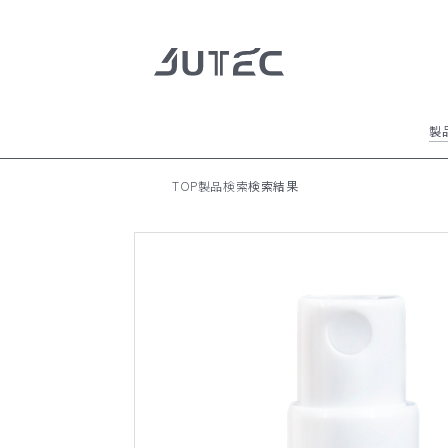
製
製品情報
全ての製品
TOP
製品検索
検索結果
製品情報
会社情報
ジュテックの特徴
NEWS
イメージギャラリー
加飾方法のご紹介
会社情報
会社概要 / 沿革
会社拠点
サスティナビリティ