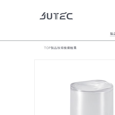
製
製品情報
全ての製品
TOP
製品検索
検索結果
製品情報
会社情報
ジュテックの特徴
NEWS
イメージギャラリー
加飾方法のご紹介
会社情報
会社概要 / 沿革
会社拠点
サスティナビリティ