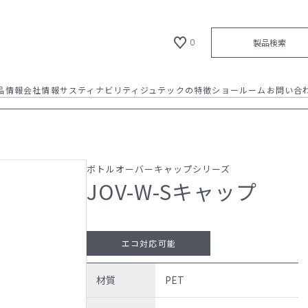
製品検索
0
品情報
会社情報
サスティナビリティ
ジュテックの特徴
ショールーム
お問い合
ショールーム
材質について / 成形方法につい
て
全ての製品
材質について / 成形方法について
会社概要 / 沿革
納品フロー
新製品
お知らせ
代表メッセージ
イメージギャラリー
カタログダウンロード
カタログダウンロード
会社拠点
製品情報
加飾方法のご紹介
ボトルオーバーキャップシリーズ
JOV-W-Sキャップ
NEWS
代表メッセージ
新製品
エコ対応可能
製品情報
材質
PET
リクルート