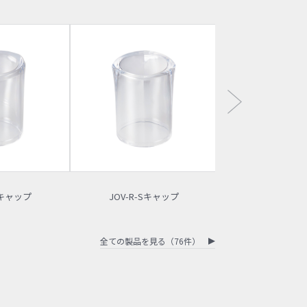
Sキャップ
JOV-R-Sキャップ
JOV-W-S
全ての製品を見る（76件）