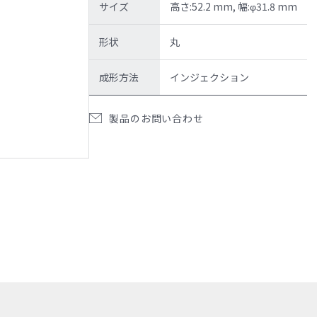
サイズ
高さ:52.2 mm, 幅:φ31.8 mm
形状
丸
サンプル請求候補リスト
製品検索
お問い合わ
成形方法
インジェクション
製品のお問い合わせ