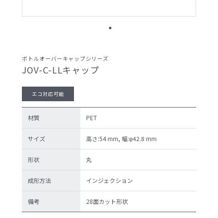
サンプル請求候補リスト
製品検索
ボトルオーバーキャップシリーズ
JOV-C-LLキャップ
お問い合わせ
エコ対応可能
サンプル請求
材質
PET
サイズ
高さ:54 mm, 幅:φ42.8 mm
形状
丸
プライバシーポリ
セキュリティポリ
シー
シー
成形方法
インジェクション
備考
28面カット形状