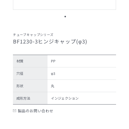
サンプル請求候補リスト
製品検索
チューブキャップシリーズ
BF1230-3ヒンジキャップ(φ3)
お問い合わせ
サンプル請求
材質
PP
穴径
φ3
形状
丸
プライバシーポリ
セキュリティポリ
シー
シー
成形方法
インジェクション
製品のお問い合わせ