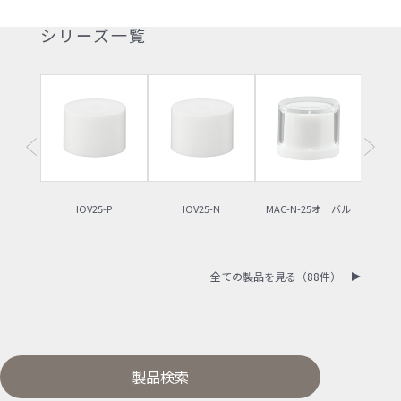
シリーズ一覧
IOV25-P
IOV25-N
MAC-N-25オーバル
MAC
全ての製品を見る（88件）
製品検索