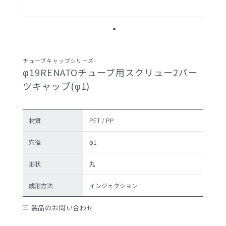
サンプル請求候補リスト
製品検索
チューブキャップシリーズ
φ19RENATOチューブ用スクリュー2パー
お問い合わせ
ツキャップ(φ1)
サンプル請求
材質
PET / PP
穴径
φ1
形状
丸
プライバシーポリ
セキュリティポリ
シー
シー
成形方法
インジェクション
製品のお問い合わせ