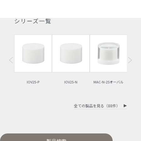
シリーズ一覧
IOV25-P
IOV25-N
MAC-N-25オーバル
MAC
全ての製品を見る（88件）