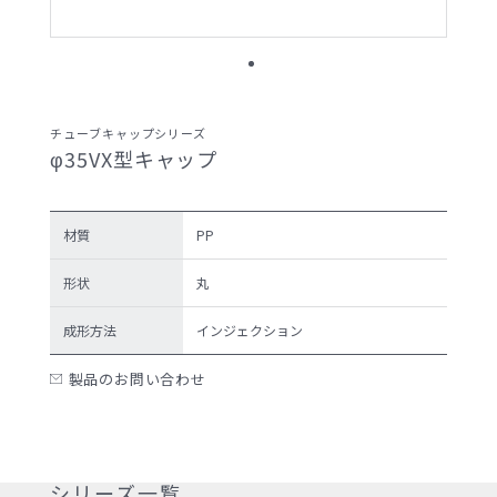
サンプル請求候補リスト
製品検索
チューブキャップシリーズ
φ35VX型キャップ
お問い合わせ
サンプル請求
材質
PP
形状
丸
成形方法
インジェクション
プライバシーポリ
セキュリティポリ
シー
シー
製品のお問い合わせ
シリーズ一覧