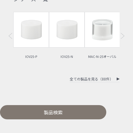
IOV25-P
IOV25-N
MAC-N-25オーバル
MAC
全ての製品を見る（88件）
製品検索