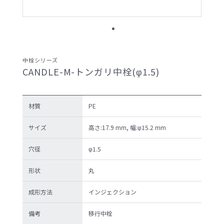
サンプル請求候補リスト
製品検索
中栓シリーズ
CANDLE-M-トンガリ中栓(φ1.5)
お問い合わせ
サンプル請求
材質
PE
サイズ
高さ:17.9 mm, 幅:φ15.2 mm
穴径
φ1.5
プライバシーポリ
セキュリティポリ
シー
シー
形状
丸
成形方法
インジェクション
備考
移行中栓