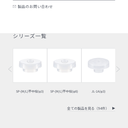
製品のお問い合わせ
シリーズ一覧
SP-(M/L)平中栓(φ3)
SP-(M/L)平中栓(φ8)
JL-1A(φ3)
J
全ての製品を見る（94件）