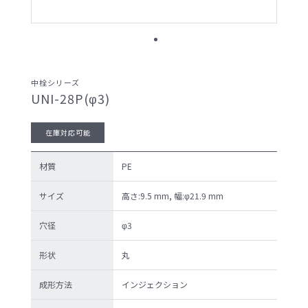
サンプル請求候補リスト
製品検索
中栓シリーズ
UNI-28P(φ3)
お問い合わせ
在庫対応可能
サンプル請求
材質
PE
サイズ
高さ:9.5 mm, 幅:φ21.9 mm
穴径
φ3
プライバシーポリ
セキュリティポリ
シー
シー
形状
丸
成形方法
インジェクション