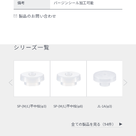
備考
バージンシール加工可能
製品のお問い合わせ
シリーズ一覧
SP-(M/L)平中栓(φ3)
SP-(M/L)平中栓(φ8)
JL-1A(φ3)
J
全ての製品を見る（94件）