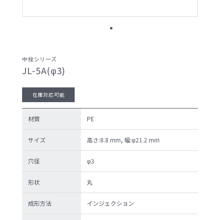
サンプル請求候補リスト
製品検索
中栓シリーズ
JL-5A(φ3)
お問い合わせ
在庫対応可能
サンプル請求
材質
PE
サイズ
高さ:8.8 mm, 幅:φ21.2 mm
穴径
φ3
プライバシーポリ
セキュリティポリ
シー
シー
形状
丸
成形方法
インジェクション