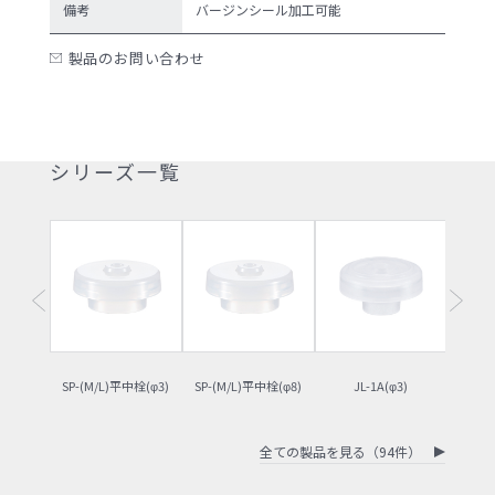
備考
バージンシール加工可能
製品のお問い合わせ
シリーズ一覧
SP-(M/L)平中栓(φ3)
SP-(M/L)平中栓(φ8)
JL-1A(φ3)
J
全ての製品を見る（94件）